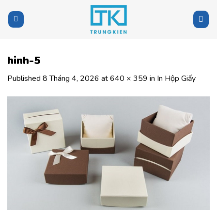
Skip
to
content
hinh-5
Published
8 Tháng 4, 2026
at
640 × 359
in
In Hộp Giấy