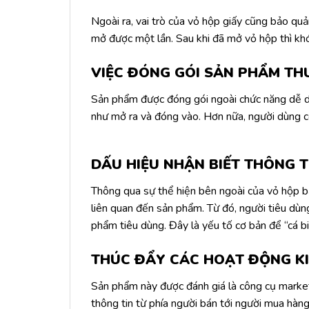
Ngoài ra, vai trò của vỏ hộp giấy cũng bảo qu
mở được một lần. Sau khi đã mở vỏ hộp thì khó
VIỆC ĐÓNG GÓI SẢN PHẨM TH
Sản phẩm được đóng gói ngoài chức năng dễ dàng
như mở ra và đóng vào. Hơn nữa, người dùng có
DẤU HIỆU NHẬN BIẾT THÔNG T
Thông qua sự thể hiện bên ngoài của vỏ hộp bằn
liên quan đến sản phẩm. Từ đó, người tiêu dù
phẩm tiêu dùng. Đây là yếu tố cơ bản để “cá b
THÚC ĐẨY CÁC HOẠT ĐỘNG K
Sản phẩm này được đánh giá là công cụ marketi
thông tin từ phía người bán tới người mua hàn