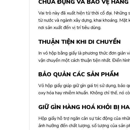
CHỨA ĐỰNG VÀ BẢO VỆ HÀNG
Vai trò này đã xuất hiện từ thời cổ đại. Những
từ nước và ngành xây dựng, khai khoáng. Mặt k
nơi sản xuất đến vị trí tiêu dùng.
THUẬN TIỆN KHI DI CHUYỂN
In vỏ hộp bằng giấy là phương thức đơn giản 
vận chuyển một cách thuận tiện nhất. Điển hì
BẢO QUẢN CÁC SẢN PHẨM
Vỏ hộp giấy giúp giữ gìn giá trị sử dụng, bảo 
oxy hóa hay nhiễm khuẩn. Không chỉ thế, nó còn
GIỮ GÌN HÀNG HOÁ KHỎI BỊ H
Hộp giấy hỗ trợ ngăn cản sự tác động của nhữ
ảnh hưởng đến chất lượng, số lượng của sản p