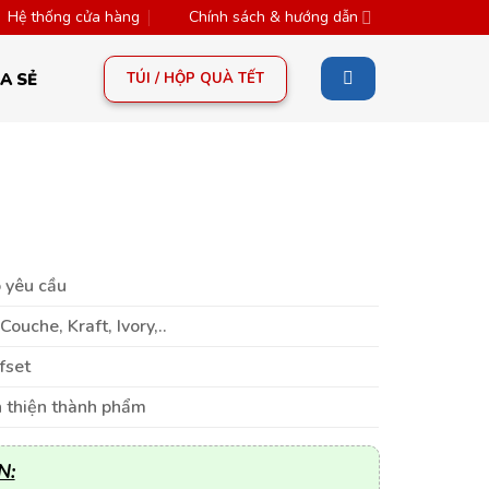
Hệ thống cửa hàng
Chính sách & hướng dẫn
TÚI / HỘP QUÀ TẾT
A SẺ
 yêu cầu
Couche, Kraft, Ivory,..
fset
 thiện thành phẩm
N: