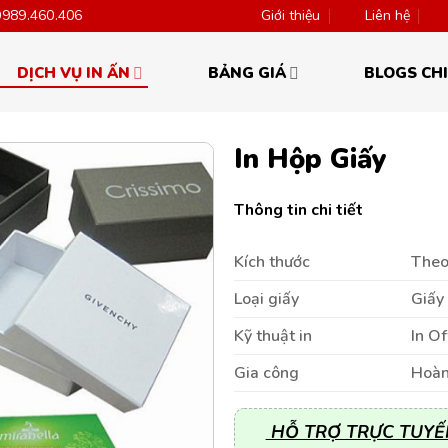
0989.460.406
Giới thiệu
Liên hệ
DỊCH VỤ IN ẤN
BẢNG GIÁ
BLOGS CHI
In Hộp Giấy
Thông tin chi tiết
Kích thước
Theo
Loại giấy
Giấy 
Kỹ thuật in
In Of
Gia công
Hoàn
HỖ TRỢ TRỰC TUYẾ