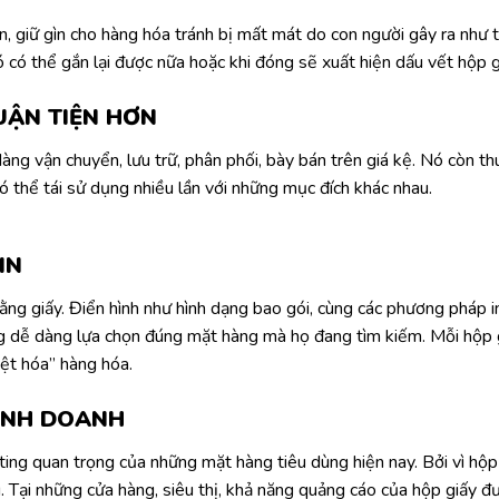
ản, giữ gìn cho hàng hóa tránh bị mất mát do con người gây ra nh
 có thể gắn lại được nữa hoặc khi đóng sẽ xuất hiện dấu vết hộp g
UẬN TIỆN HƠN
 vận chuyển, lưu trữ, phân phối, bày bán trên giá kệ. Nó còn thuậ
 thể tái sử dụng nhiều lần với những mục đích khác nhau.
IN
g giấy. Điển hình như hình dạng bao gói, cùng các phương pháp in ấ
ng dễ dàng lựa chọn đúng mặt hàng mà họ đang tìm kiếm. Mỗi hộp g
iệt hóa” hàng hóa.
INH DOANH
ng quan trọng của những mặt hàng tiêu dùng hiện nay. Bởi vì hộp 
g. Tại những cửa hàng, siêu thị, khả năng quảng cáo của hộp giấy