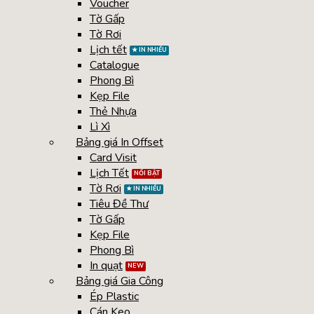
Voucher
Tờ Gấp
Tờ Rơi
Lịch tết
Catalogue
Phong Bì
Kẹp File
Thẻ Nhựa
Lì Xì
Bảng giá In Offset
Card Visit
Lịch Tết
Tờ Rơi
Tiêu Đề Thư
Tờ Gấp
Kẹp File
Phong Bì
In quạt
Bảng giá Gia Công
Ép Plastic
Cán Keo