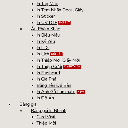
In Tag Mác
In Tem Nhãn Decal Giấy
In Sticker
In UV DTF
Ấn Phẩm Khác
In Biểu Mẫu
In Kỷ Yếu
In Lì Xì
In Lịch
In Thiệp Mời, Giấy Mời
In Thiệp Cưới
In Flashcard
In Gia Phả
Bảng Tên Để Bàn
In Ảnh Gỗ Laminate
In Đồ Án
Bảng giá
Bảng giá In Nhanh
Card Visit
Thiệp Mời