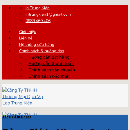
Skip
In Trung Kiên
to
intrungkien1@gmail.com
content
0989.460.406
Giới thiệu
Liên hệ
Hệ thống cửa hàng
Chính sách & hướng dẫn
Hướng dẫn đặt hàng
Hướng dẫn thanh toán
Chính sách vận chuyển
Chính sách bảo mật
Bảng giá In Nhanh