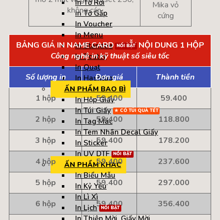
In Tờ Rơi
Mika vỏ
không cán
In Tờ Gấp
cứng
In Voucher
In Menu
BẢNG GIÁ IN NAME CARD – MỖI NỘI DUNG 1 HỘP
In Standee
Công nghệ in kỹ thuật số siêu tốc
In Poster
In Quạt
Số lượng in
Đơn giá
Thành tiền
In Hashtag
ẤN PHẨM BAO BÌ
1 hộp
59.400
59.400
In Hộp Giấy
In Túi Giấy
2 hộp
59.400
118.800
In Tag Mác
In Tem Nhãn Decal Giấy
3 hộp
59.400
178.200
In Sticker
In UV DTF
4 hộp
59.400
237.600
ẤN PHẨM KHÁC
In Biểu Mẫu
5 hộp
59.400
297.000
In Kỷ Yếu
In Lì Xì
6 hộp
59.400
356.400
In Lịch
In Thiệp Mời, Giấy Mời