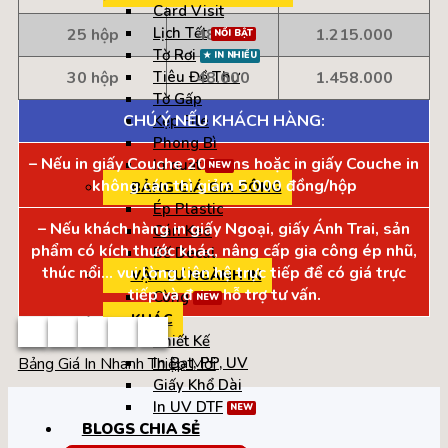
Card Visit
Lịch Tết
25 hộp
48.600
1.215.000
Tờ Rơi
30 hộp
48.600
1.458.000
Tiêu Đề Thư
Tờ Gấp
CHÚ Ý NẾU KHÁCH HÀNG:
Kẹp File
Phong Bì
– Nếu in giấy Couche 200gms hoặc in giấy Couche in
In quạt
không cán thì giảm 5.000 đồng/hộp
BẢNG GIÁ GIA CÔNG
Ép Plastic
– Nếu khách hàng in giấy Ngoại, giấy Ánh Trai, sản
Cán Keo
phẩm có kích thước khác, nâng cấp gia công ép nhũ,
Bế Decal
thúc nổi… vui lòng liên hệ trực tiếp để có giá trực
VẬT TƯ NGÀNH IN
tiếp và được hỗ trợ tư vấn.
Còng
KHÁC
Thiết Kế
Bảng Giá In Nhanh Thiệp Mời
In Bạt, PP, UV
Giấy Khổ Dài
In UV DTF
BLOGS CHIA SẺ