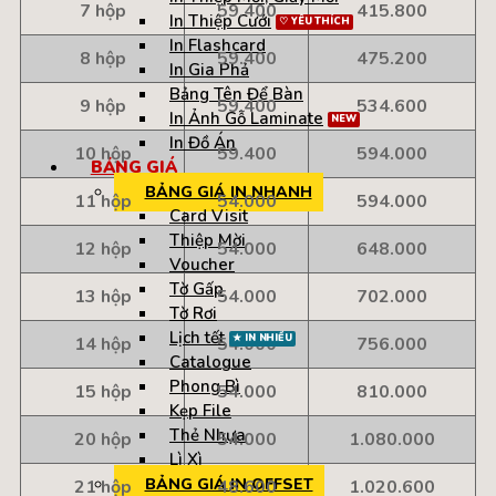
7 hộp
59.400
415.800
In Thiệp Cưới
In Flashcard
8 hộp
59.400
475.200
In Gia Phả
Bảng Tên Để Bàn
9 hộp
59.400
534.600
In Ảnh Gỗ Laminate
In Đồ Án
10 hộp
59.400
594.000
BẢNG GIÁ
BẢNG GIÁ IN NHANH
11 hộp
54.000
594.000
Card Visit
Thiệp Mời
12 hộp
54.000
648.000
Voucher
Tờ Gấp
13 hộp
54.000
702.000
Tờ Rơi
Lịch tết
14 hộp
54.000
756.000
Catalogue
Phong Bì
15 hộp
54.000
810.000
Kẹp File
Thẻ Nhựa
20 hộp
54.000
1.080.000
Lì Xì
BẢNG GIÁ IN OFFSET
21 hộp
48.600
1.020.600