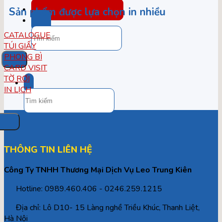
TÚI / HỘP QUÀ TẾT
Sản phẩm được lựa chọn in nhiều
Tìm
CATALOGUE
kiếm:
TÚI GIẤY
PHONG BÌ
CARD VISIT
TỜ RƠI
IN LỊCH
Tìm
kiếm:
THÔNG TIN LIÊN HỆ
Công Ty TNHH Thương Mại Dịch Vụ Leo Trung Kiên
Hotline: 0989.460.406 - 0246.259.1215
Địa chỉ: Lô D10- 15 Làng nghề Triều Khúc, Thanh Liệt,
Hà Nội