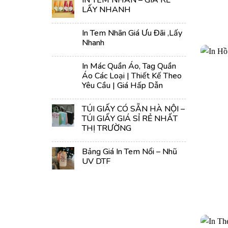
IN TEM NHÃN – GIÁ RẺ
LẤY NHANH
In Tem Nhãn Giá Ưu Đãi ,lấy
Nhanh
In Mác Quần Áo, Tag Quần
Áo Các Loại | Thiết Kế Theo
Yêu Cầu | Giá Hấp Dẫn
TÚI GIẤY CÓ SẴN HÀ NỘI –
TÚI GIẤY GIÁ SỈ RẺ NHẤT
THỊ TRƯỜNG
Bảng Giá In Tem Nổi – Nhũ
UV DTF