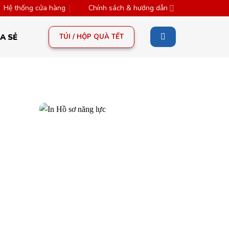
Hệ thống cửa hàng
Chính sách & hướng dẫn
TÚI / HỘP QUÀ TẾT
A SẺ