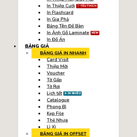
In Thiệp Cưới
In Flashcard
In Gia Phả
Bảng Tên Để Bàn
In Ảnh Gỗ Laminate
In Đồ Án
BẢNG GIÁ
BẢNG GIÁ IN NHANH
Card Visit
Thiệp Mời
Voucher
Tờ Gấp
Tờ Rơi
Lịch tết
Catalogue
Phong Bì
Kẹp File
Thẻ Nhựa
Lì Xì
BẢNG GIÁ IN OFFSET