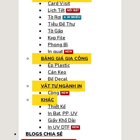
Card Visit
Lịch Tết
Tờ Rơi
Tiêu Đề Thư
Tờ Gấp
Kẹp File
Phong Bì
In quạt
BẢNG GIÁ GIA CÔNG
Ép Plastic
Cán Keo
Bế Decal
VẬT TƯ NGÀNH IN
Còng
KHÁC
Thiết Kế
In Bạt, PP, UV
Giấy Khổ Dài
In UV DTF
BLOGS CHIA SẺ