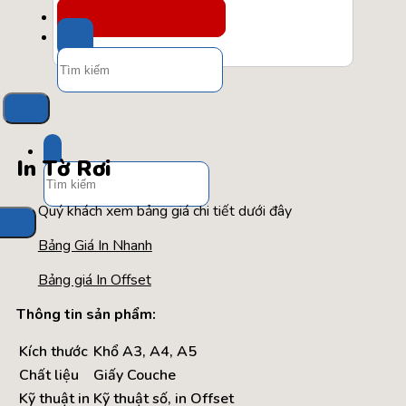
TÚI / HỘP QUÀ TẾT
Tìm
kiếm:
In Tờ Rơi
Tìm
kiếm:
Quý khách xem bảng giá chi tiết dưới đây
Bảng Giá In Nhanh
Bảng giá In Offset
Thông tin sản phẩm:
Kích thước
Khổ A3, A4, A5
Chất liệu
Giấy Couche
Kỹ thuật in
Kỹ thuật số, in Offset