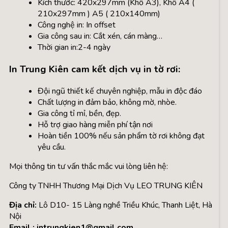
Kích thước: 420x297mm (Khổ A3), Khổ A4 (
210x297mm ) A5 ( 210x140mm)
Công nghệ in: In offset
Gia công sau in: Cắt xén, cán màng…
Thời gian in:2-4 ngày
In Trung Kiên cam kết dịch vụ in tờ rơi:
Đội ngũ thiết kế chuyên nghiệp, mẫu in độc đáo
Chất lượng in đảm bảo, không mờ, nhòe.
Gia công tỉ mỉ, bền, đẹp.
Hỗ trợ giao hàng miễn phí tận nơi
Hoàn tiền 100% nếu sản phẩm tờ rơi không đạt
yêu cầu.
Mọi thông tin tư vấn thắc mắc vui lòng liên hệ:
Công ty TNHH Thương Mại Dịch Vụ LEO TRUNG KIÊN
Địa chỉ:
Lô D10- 15 Làng nghề Triều Khúc, Thanh Liệt, Hà
Nội
Email : intrungkien1@gmail.com