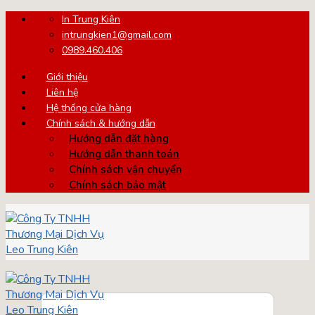
Skip
In Trung Kiên
to
intrungkien1@gmail.com
content
0989.460.406
Giới thiệu
Liên hệ
Hệ thống cửa hàng
Chính sách & hướng dẫn
Hướng dẫn đặt hàng
Hướng dẫn thanh toán
Chính sách vận chuyển
Chính sách bảo mật