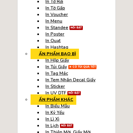
In Tờ Rơi
In Tờ Gấp
In Voucher
In Menu
In Standee
In Poster
In Quạt
In Hashtag
ẤN PHẨM BAO BÌ
In Hộp Giấy
In Túi Giấy
In Tag Mác
In Tem Nhãn Decal Giấy
In Sticker
In UV DTF
ẤN PHẨM KHÁC
In Biểu Mẫu
In Kỷ Yếu
In Lì Xì
In Lịch
In Thiệp Mời, Giấy Mời