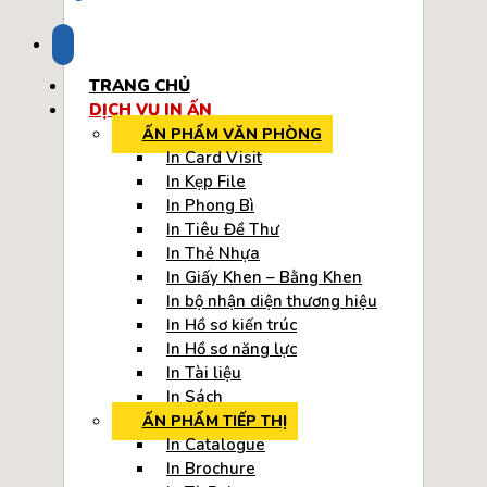
TRANG CHỦ
DỊCH VỤ IN ẤN
ẤN PHẨM VĂN PHÒNG
In Card Visit
In Kẹp File
In Phong Bì
In Tiêu Đề Thư
In Thẻ Nhựa
In Giấy Khen – Bằng Khen
In bộ nhận diện thương hiệu
In Hồ sơ kiến trúc
In Hồ sơ năng lực
In Tài liệu
In Sách
ẤN PHẨM TIẾP THỊ
In Catalogue
In Brochure