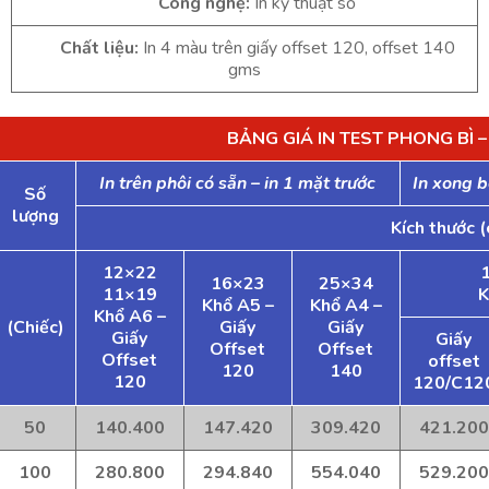
Công nghệ:
In kỹ thuật số
Chất liệu:
In 4 màu trên giấy offset 120, offset 140
gms
BẢNG GIÁ IN TEST PHONG BÌ –
In trên phôi có sẵn – in 1 mặt trước
In xong 
Số
lượng
Kích thước 
12×22
16×23
25×34
11×19
K
Khổ A5 –
Khổ A4 –
Khổ A6 –
(Chiếc)
Giấy
Giấy
Giấy
Giấy
Offset
Offset
Offset
offset
120
140
120
120/C12
50
140.400
147.420
309.420
421.200
100
280.800
294.840
554.040
529.200