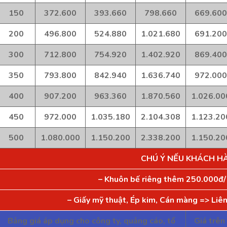
150
372.600
393.660
798.660
669.600
200
496.800
524.880
1.021.680
691.200
300
712.800
754.920
1.402.920
869.400
350
793.800
842.940
1.636.740
972.000
400
907.200
963.360
1.870.560
1.026.00
450
972.000
1.035.180
2.104.308
1.123.20
500
1.080.000
1.150.200
2.338.200
1.150.20
CHÚ Ý NẾU KHÁCH H
– Khuôn bế riêng thêm 250.000đ/
– Giấy mỹ thuật, Ép kim, Cán màng => Liên
Bảng giá áp dụng cho công ty, quảng cáo, tổ
Giá trê