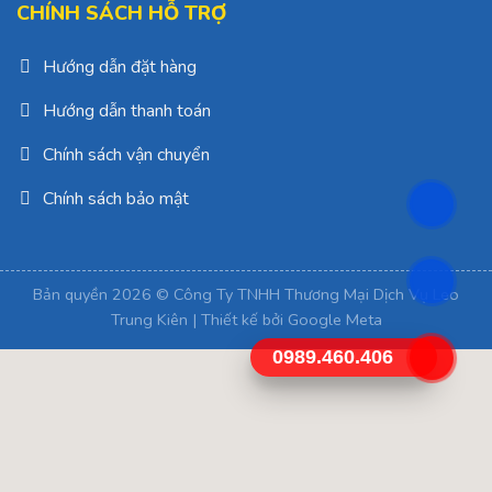
CHÍNH SÁCH HỖ TRỢ
Hướng dẫn đặt hàng
Hướng dẫn thanh toán
Chính sách vận chuyển
Chính sách bảo mật
Bản quyền 2026 © Công Ty TNHH Thương Mại Dịch Vụ Leo
Trung Kiên | Thiết kế bởi
Google Meta
0989.460.406