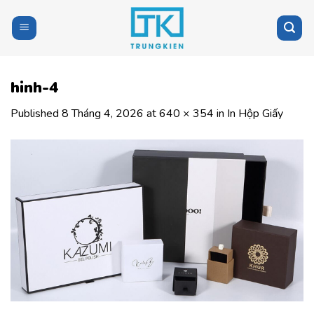
Skip
to
content
hinh-4
Published
8 Tháng 4, 2026
at
640 × 354
in
In Hộp Giấy