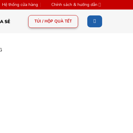
Hệ thống cửa hàng
Chính sách & hướng dẫn
TÚI / HỘP QUÀ TẾT
A SẺ
G