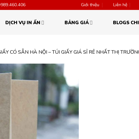
0989.460.406
Giới thiệu
Liên hệ
DỊCH VỤ IN ẤN
BẢNG GIÁ
BLOGS CHI
GIẤY CÓ SẴN HÀ NỘI – TÚI GIẤY GIÁ SỈ RẺ NHẤT THỊ TRƯỜN