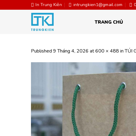
Skip
In Trung Kiên
intrungkien1@gmail.com
to
content
TRANG CHỦ
Published
9 Tháng 4, 2026
at
600 × 488
in
TÚI 