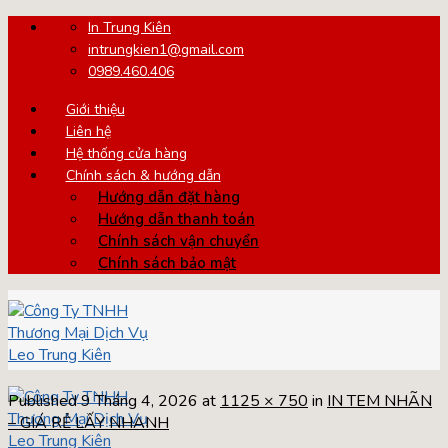
Skip
In Trung Kiên
to
intrungkien1@gmail.com
content
0989.460.406
Giới thiệu
Liên hệ
Hệ thống cửa hàng
Chính sách & hướng dẫn
Hướng dẫn đặt hàng
Hướng dẫn thanh toán
Chính sách vận chuyển
Chính sách bảo mật
Published
9 Tháng 4, 2026
at
1125 × 750
in
IN TEM NHÃN
– GIÁ RẺ LẤY NHANH