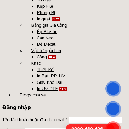
Tờ Gấp
Kẹp File
Phong Bì
In quạt
Bảng giá Gia Công
Ép Plastic
Cán Keo
Bế Decal
Vật tư ngành in
Còng
Khác
Thiết Kế
In Bạt, PP, UV
Giấy Khổ Dài
In UV DTF
Blogs chia sẻ
Đăng nhập
Tên tài khoản hoặc địa chỉ email
*
0989.460.406