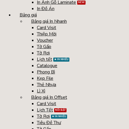
In Ảnh Gỗ Laminate
In Đồ Án
Bảng giá
Bảng giá In Nhanh
Card Visit
Thiệp Mời
Voucher
Tờ Gấp
Tờ Rơi
Lịch tết
Catalogue
Phong Bì
Kẹp File
Thẻ Nhựa
Lì Xì
Bảng giá In Offset
Card Visit
Lịch Tết
Tờ Rơi
Tiêu Đề Thư