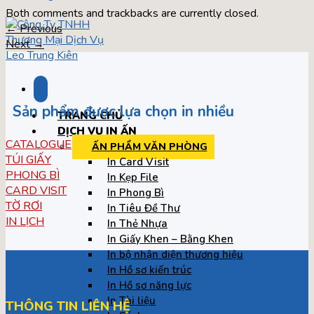
Both comments and trackbacks are currently closed.
←
Previous
Next
→
Sản phẩm được lựa chọn in nhiều
TRANG CHỦ
DỊCH VỤ IN ẤN
CATALOGUE
ẤN PHẨM VĂN PHÒNG
TÚI GIẤY
In Card Visit
PHONG BÌ
In Kẹp File
CARD VISIT
In Phong Bì
TỜ RƠI
In Tiêu Đề Thư
IN LỊCH
In Thẻ Nhựa
In Giấy Khen – Bằng Khen
In bộ nhận diện thương hiệu
In Hồ sơ kiến trúc
In Hồ sơ năng lực
In Tài liệu
THÔNG TIN LIÊN HỆ