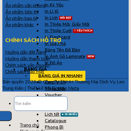
In Kỷ Yếu
Ấn phẩm văn phòng
In Lì Xì
Ấn phẩm tiếp thị
In Lịch
Ấn phẩm bao bì
In Thiệp Mời, Giấy Mời
Ấn phẩm khác
In Thiệp Cưới
In Flashcard
CHÍNH SÁCH HỖ TRỢ
In Gia Phả
Bảng Tên Để Bàn
Hướng dẫn đặt hàng
In Ảnh Gỗ Laminate
Hướng dẫn thanh toán
In Đồ Án
Chính sách vận chuyển
BẢNG GIÁ
Chính sách bảo mật
BẢNG GIÁ IN NHANH
Bản quyền 2026 © Công Ty TNHH Thương Mại Dịch Vụ Leo
Card Visit
Trung Kiên | Thiết kế bởi
Google Meta
Thiệp Mời
Voucher
Tìm
Tờ Gấp
kiếm:
Tờ Rơi
Lịch tết
Catalogue
Trang chủ
Phong Bì