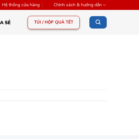
Hệ thống cửa hàng
Chính sách & hướng dẫn
TÚI / HỘP QUÀ TẾT
A SẺ