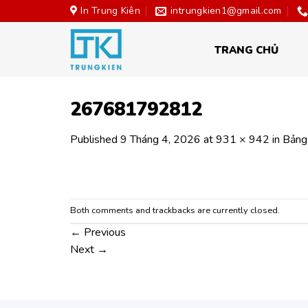
Skip
In Trung Kiên
intrungkien1@gmail.com
to
content
TRANG CHỦ
267681792812
Published
9 Tháng 4, 2026
at
931 × 942
in
Bảng
Both comments and trackbacks are currently closed.
←
Previous
Next
→