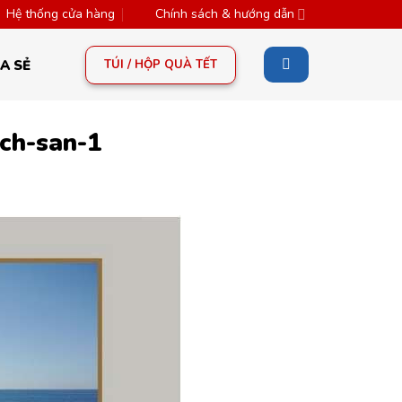
Hệ thống cửa hàng
Chính sách & hướng dẫn
TÚI / HỘP QUÀ TẾT
A SẺ
ch-san-1