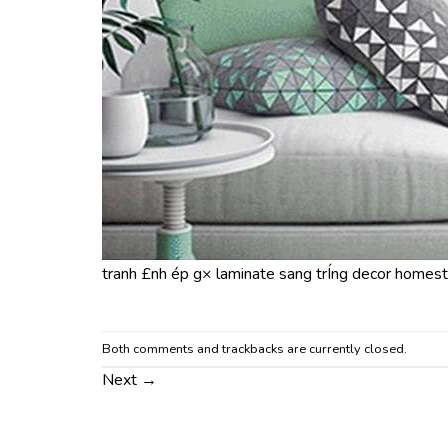
tranh £nh ép g× laminate sang trÍng decor homesta
Both comments and trackbacks are currently closed.
Next
→