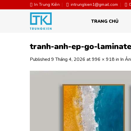
Skip
In Trung Kiên
intrungkien1@gmail.com
to
content
TRANG CHỦ
tranh-anh-ep-go-laminat
Published
9 Tháng 4, 2026
at
996 × 918
in
In Ả