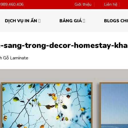
0989.460.406
Giới thiệu
Liên hệ
DỊCH VỤ IN ẤN
BẢNG GIÁ
BLOGS CHI
e-sang-trong-decor-homestay-kha
nh Gỗ Laminate