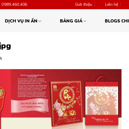
0989.460.406
Giới thiệu
Liên hệ
DỊCH VỤ IN ẤN
BẢNG GIÁ
BLOGS CHI
jpg
ch