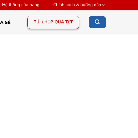
Hệ thống cửa hàng
Chính sách & hướng dẫn
TÚI / HỘP QUÀ TẾT
A SẺ