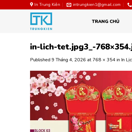
Skip
In Trung Kiên
intrungkien1@gmail.com
to
content
TRANG CHỦ
in-lich-tet.jpg3_-768×354.
Published
9 Tháng 4, 2026
at
768 × 354
in
In Lị