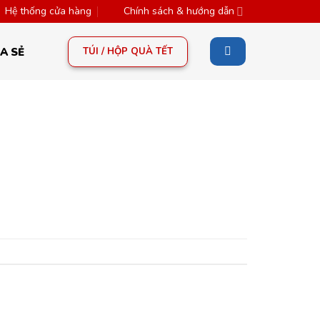
Hệ thống cửa hàng
Chính sách & hướng dẫn
TÚI / HỘP QUÀ TẾT
A SẺ