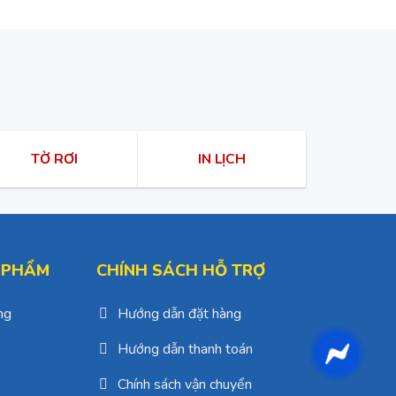
TỜ RƠI
IN LỊCH
 PHẨM
CHÍNH SÁCH HỖ TRỢ
ng
Hướng dẫn đặt hàng
Hướng dẫn thanh toán
Chính sách vận chuyển