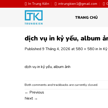
Skip
In Trung Kiên
intrungkien1@gmail.com
to
content
TRANG CHỦ
dịch vụ in kỷ yếu, album ả
Published
9 Tháng 4, 2026
at
580 × 580
in
In Kỷ
dịch vụ in kỷ yếu, album ảnh
Both comments and trackbacks are currently closed.
←
Previous
Next
→