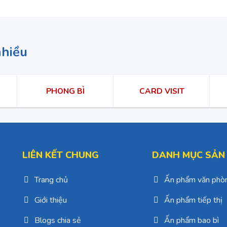
nhiều
PHONG BÌ
CARD VISIT
LIÊN KẾT CHUNG
DANH MỤC SẢN
Trang chủ
Ấn phẩm văn phò
Giới thiệu
Ấn phẩm tiếp thị
Blogs chia sẻ
Ấn phẩm bao bì