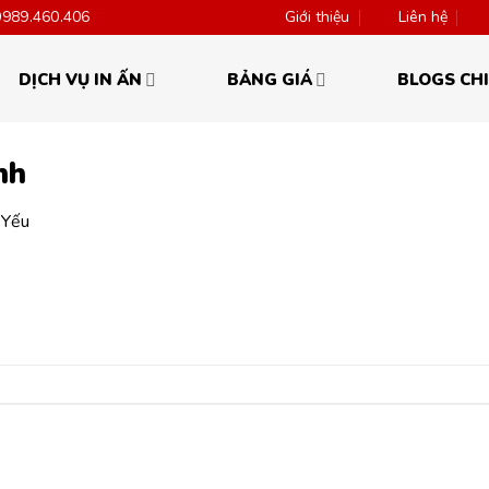
0989.460.406
Giới thiệu
Liên hệ
DỊCH VỤ IN ẤN
BẢNG GIÁ
BLOGS CHI
nh
 Yếu