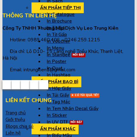
In Sách
ẤN PHẨM TIẾP THỊ
In Catalogue
THÔNG TIN LIÊN HỆ
In Brochure
Công Ty TNHH Thương Mại Dịch Vụ Leo Trung Kiên
In Tờ Rơi
In Tờ Gấp
Hotline: 0989.460.406 - 0246.259.1215
In Voucher
In Menu
Địa chỉ: Lô D10- 15 Làng nghề Triều Khúc, Thanh Liệt,
In Standee
Hà Nội
In Poster
In Quạt
Email: intrungkien1@gmail.com
In Hashtag
ẤN PHẨM BAO BÌ
In Hộp Giấy
In Túi Giấy
LIÊN KẾT CHUNG
In Tag Mác
In Tem Nhãn Decal Giấy
Trang chủ
In Sticker
Giới thiệu
In UV DTF
Blogs chia sẻ
ẤN PHẨM KHÁC
Liên hệ
In Biểu Mẫu