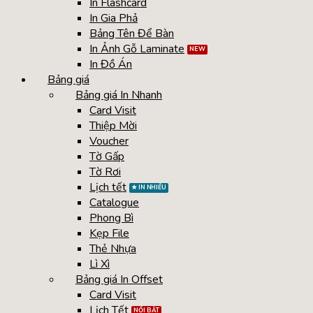
In Flashcard
In Gia Phả
Bảng Tên Để Bàn
In Ảnh Gỗ Laminate
In Đồ Án
Bảng giá
Bảng giá In Nhanh
Card Visit
Thiệp Mời
Voucher
Tờ Gấp
Tờ Rơi
Lịch tết
Catalogue
Phong Bì
Kẹp File
Thẻ Nhựa
Lì Xì
Bảng giá In Offset
Card Visit
Lịch Tết