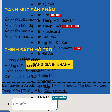
In Kỷ Yếu
DANH MỤC SẢN PHẨM
In Lì Xì
In Lịch
Ấn phẩm văn phòng
In Thiệp Mời, Giấy Mời
Ấn phẩm tiếp thị
In Thiệp Cưới
Ấn phẩm bao bì
In Flashcard
Ấn phẩm khác
In Gia Phả
Bảng Tên Để Bàn
In Ảnh Gỗ Laminate
CHÍNH SÁCH HỖ TRỢ
In Đồ Án
BẢNG GIÁ
Hướng dẫn đặt hàng
BẢNG GIÁ IN NHANH
Hướng dẫn thanh toán
Card Visit
Chính sách vận chuyển
Thiệp Mời
Chính sách bảo mật
Voucher
Bản quyền 2026 © Công Ty TNHH Thương Mại Dịch Vụ Leo
Tờ Gấp
Trung Kiên | Thiết kế bởi
Google Meta
Tờ Rơi
Lịch tết
Tìm
Catalogue
kiếm:
Phong Bì