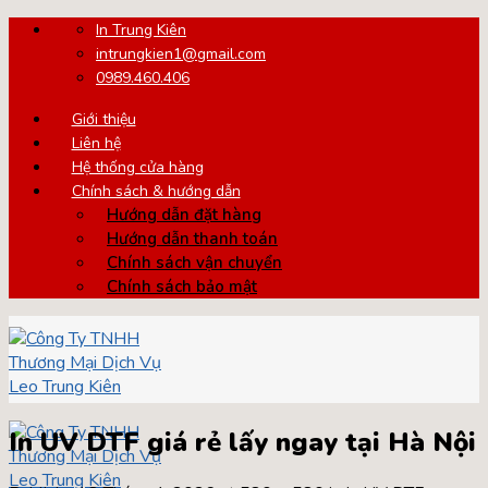
Skip
In Trung Kiên
to
intrungkien1@gmail.com
content
0989.460.406
Giới thiệu
Liên hệ
Hệ thống cửa hàng
Chính sách & hướng dẫn
Hướng dẫn đặt hàng
Hướng dẫn thanh toán
Chính sách vận chuyển
Chính sách bảo mật
In UV DTF giá rẻ lấy ngay tại Hà Nội