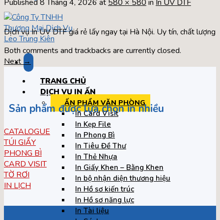
Published
8 Tháng 4, 2026
at
580 × 580
in
In UV DTF
Dịch vụ In UV DTF giá rẻ lấy ngay tại Hà Nội. Uy tín, chất lượng
Both comments and trackbacks are currently closed.
Next
→
TRANG CHỦ
DỊCH VỤ IN ẤN
ẤN PHẨM VĂN PHÒNG
Sản phẩm được lựa chọn in nhiều
In Card Visit
In Kẹp File
CATALOGUE
In Phong Bì
TÚI GIẤY
In Tiêu Đề Thư
PHONG BÌ
In Thẻ Nhựa
CARD VISIT
In Giấy Khen – Bằng Khen
TỜ RƠI
In bộ nhận diện thương hiệu
IN LỊCH
In Hồ sơ kiến trúc
In Hồ sơ năng lực
In Tài liệu