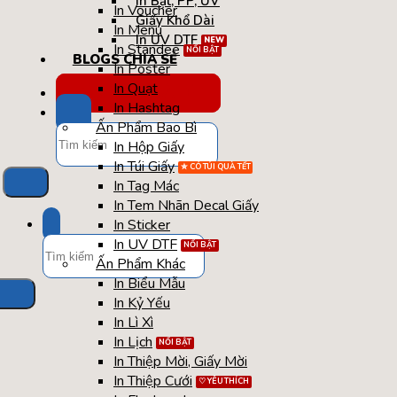
In Bạt, PP, UV
In Voucher
Giấy Khổ Dài
In Menu
In UV DTF
In Standee
BLOGS CHIA SẺ
In Poster
In Quạt
TÚI / HỘP QUÀ TẾT
In Hashtag
Ấn Phẩm Bao Bì
Tìm
In Hộp Giấy
kiếm:
In Túi Giấy
In Tag Mác
In Tem Nhãn Decal Giấy
In Sticker
Tìm
In UV DTF
kiếm:
Ấn Phẩm Khác
In Biểu Mẫu
In Kỷ Yếu
In Lì Xì
In Lịch
In Thiệp Mời, Giấy Mời
In Thiệp Cưới