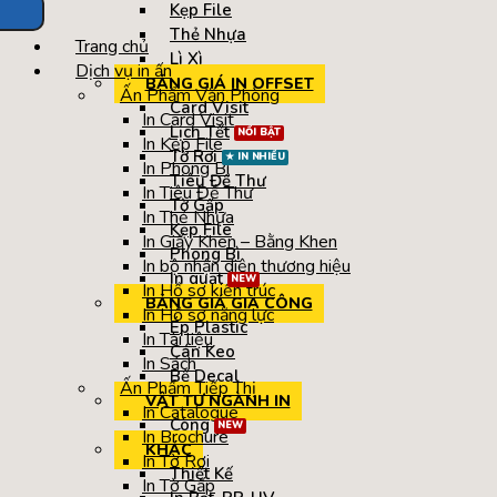
Kẹp File
Thẻ Nhựa
Trang chủ
Lì Xì
Dịch vụ in ấn
BẢNG GIÁ IN OFFSET
Ấn Phẩm Văn Phòng
Card Visit
In Card Visit
Lịch Tết
In Kẹp File
Tờ Rơi
In Phong Bì
Tiêu Đề Thư
In Tiêu Đề Thư
Tờ Gấp
In Thẻ Nhựa
Kẹp File
In Giấy Khen – Bằng Khen
Phong Bì
In bộ nhận diện thương hiệu
In quạt
In Hồ sơ kiến trúc
BẢNG GIÁ GIA CÔNG
In Hồ sơ năng lực
Ép Plastic
In Tài liệu
Cán Keo
In Sách
Bế Decal
Ấn Phẩm Tiếp Thị
VẬT TƯ NGÀNH IN
In Catalogue
Còng
In Brochure
KHÁC
In Tờ Rơi
Thiết Kế
In Tờ Gấp