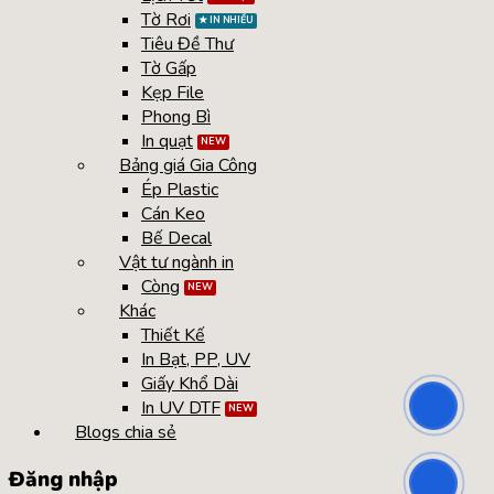
Tờ Rơi
Tiêu Đề Thư
Tờ Gấp
Kẹp File
Phong Bì
In quạt
Bảng giá Gia Công
Ép Plastic
Cán Keo
Bế Decal
Vật tư ngành in
Còng
Khác
Thiết Kế
In Bạt, PP, UV
Giấy Khổ Dài
In UV DTF
Blogs chia sẻ
Đăng nhập