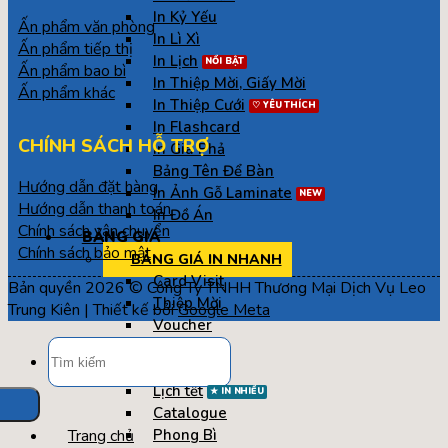
In Kỷ Yếu
Ấn phẩm văn phòng
In Lì Xì
Ấn phẩm tiếp thị
In Lịch
Ấn phẩm bao bì
In Thiệp Mời, Giấy Mời
Ấn phẩm khác
In Thiệp Cưới
In Flashcard
CHÍNH SÁCH HỖ TRỢ
In Gia Phả
Bảng Tên Để Bàn
Hướng dẫn đặt hàng
In Ảnh Gỗ Laminate
Hướng dẫn thanh toán
In Đồ Án
Chính sách vận chuyển
BẢNG GIÁ
Chính sách bảo mật
BẢNG GIÁ IN NHANH
Card Visit
Bản quyền 2026 © Công Ty TNHH Thương Mại Dịch Vụ Leo
Thiệp Mời
Trung Kiên | Thiết kế bởi
Google Meta
Voucher
Tìm
Tờ Gấp
kiếm:
Tờ Rơi
Lịch tết
Catalogue
Trang chủ
Phong Bì