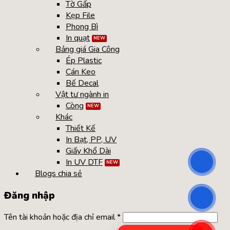
Tờ Gấp
Kẹp File
Phong Bì
In quạt
Bảng giá Gia Công
Ép Plastic
Cán Keo
Bế Decal
Vật tư ngành in
Còng
Khác
Thiết Kế
In Bạt, PP, UV
Giấy Khổ Dài
In UV DTF
Blogs chia sẻ
Đăng nhập
Tên tài khoản hoặc địa chỉ email
*