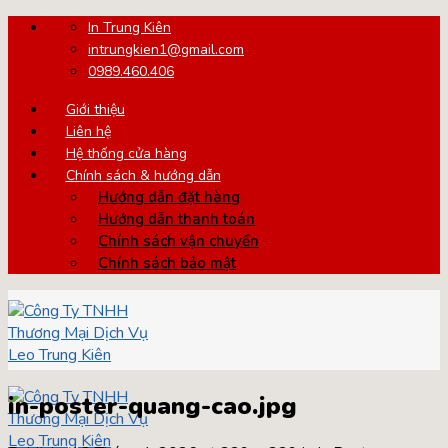
Skip
In Trung Kiên
to
intrungkien1@gmail.com
content
0989.460.406
Giới thiệu
Liên hệ
Hệ thống cửa hàng
Chính sách & hướng dẫn
Hướng dẫn đặt hàng
Hướng dẫn thanh toán
Chính sách vận chuyển
Chính sách bảo mật
in-poster-quang-cao.jpg