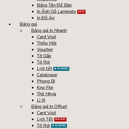
Bảng Tên Để Bàn
In Ảnh Gỗ Laminate
In Đồ Án
Bảng giá
Bảng giá In Nhanh
Card Visit
Thiệp Mời
Voucher
Tờ Gấp
Tờ Rơi
Lịch tết
Catalogue
Phong Bì
Kẹp File
Thẻ Nhựa
Lì Xì
Bảng giá In Offset
Card Visit
Lịch Tết
Tờ Rơi