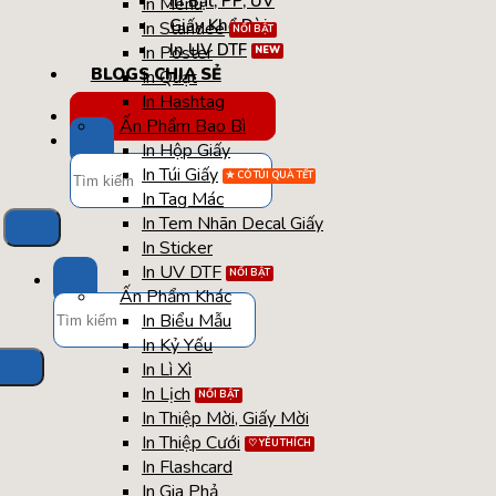
In Bạt, PP, UV
In Menu
Giấy Khổ Dài
In Standee
In UV DTF
In Poster
BLOGS CHIA SẺ
In Quạt
In Hashtag
TÚI / HỘP QUÀ TẾT
Ấn Phẩm Bao Bì
In Hộp Giấy
Tìm
In Túi Giấy
kiếm:
In Tag Mác
In Tem Nhãn Decal Giấy
In Sticker
In UV DTF
Ấn Phẩm Khác
Tìm
In Biểu Mẫu
kiếm:
In Kỷ Yếu
In Lì Xì
In Lịch
In Thiệp Mời, Giấy Mời
In Thiệp Cưới
In Flashcard
In Gia Phả