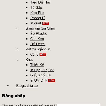
Tiêu Đề Thư
Tờ Gấp
Kẹp File
Phong Bì
In quạt
Bảng giá Gia Công
Ép Plastic
Cán Keo
Bế Decal
Vật tư ngành in
Còng
Khác
Thiết Kế
In Bạt, PP, UV
Giấy Khổ Dài
In UV DTF
Blogs chia sẻ
Đăng nhập
Tên tài khoản hoặc địa chỉ email
*