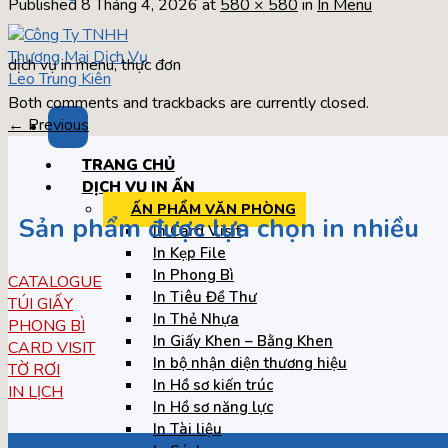
Published
8 Tháng 4, 2026
at
580 × 580
in
In Menu
dịch vụ in menu, thực đơn
Both comments and trackbacks are currently closed.
←
Previous
TRANG CHỦ
DỊCH VỤ IN ẤN
ẤN PHẨM VĂN PHÒNG
Sản phẩm được lựa chọn in nhiều
In Card Visit
In Kẹp File
In Phong Bì
CATALOGUE
In Tiêu Đề Thư
TÚI GIẤY
In Thẻ Nhựa
PHONG BÌ
In Giấy Khen – Bằng Khen
CARD VISIT
In bộ nhận diện thương hiệu
TỜ RƠI
In Hồ sơ kiến trúc
IN LỊCH
In Hồ sơ năng lực
In Tài liệu