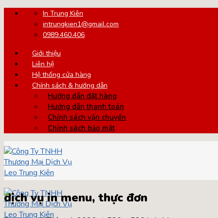
Skip
In Trung Kiên
to
intrungkien1@gmail.com
content
0989.460.406
Giới thiệu
Liên hệ
Hệ thống cửa hàng
Chính sách & hướng dẫn
Hướng dẫn đặt hàng
Hướng dẫn thanh toán
Chính sách vận chuyển
Chính sách bảo mật
dịch vụ in menu, thực đơn