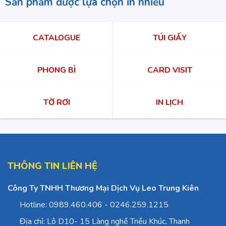
Sản phẩm được lựa chọn in nhiều
CATALOGUE
TÚI GIẤY
PHONG BÌ
CARD VISIT
TỜ RƠI
IN LỊCH
THÔNG TIN LIÊN HỆ
Công Ty TNHH Thương Mại Dịch Vụ Leo Trung Kiên
Hotline: 0989.460.406 - 0246.259.1215
Địa chỉ: Lô D10- 15 Làng nghề Triều Khúc, Thanh