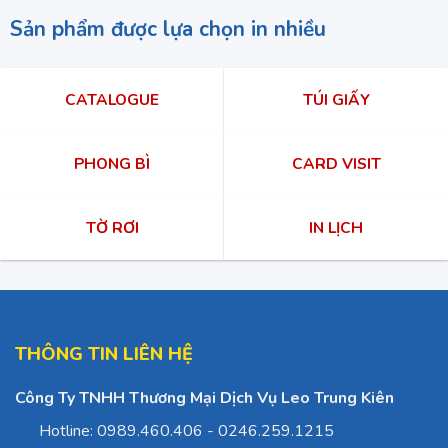
Sản phẩm được lựa chọn in nhiều
CATALOGUE
TÚI GIẤY
PHONG BÌ
CARD VISIT
TỜ RƠI
IN LỊCH
THÔNG TIN LIÊN HỆ
Công Ty TNHH Thương Mại Dịch Vụ Leo Trung Kiên
Hotline: 0989.460.406 - 0246.259.1215