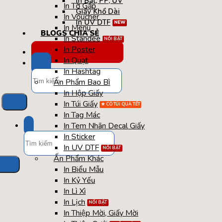
In Bạt, PP, UV
In Tờ Gấp
Giấy Khổ Dài
In Voucher
In UV DTF
In Menu
BLOGS CHIA SẺ
In Standee
In Poster
TÚI / HỘP QUÀ TẾT
In Quạt
In Hashtag
Tìm
Ấn Phẩm Bao Bì
kiếm:
In Hộp Giấy
In Túi Giấy
In Tag Mác
In Tem Nhãn Decal Giấy
Tìm
In Sticker
kiếm:
In UV DTF
Ấn Phẩm Khác
In Biểu Mẫu
In Kỷ Yếu
In Lì Xì
In Lịch
In Thiệp Mời, Giấy Mời