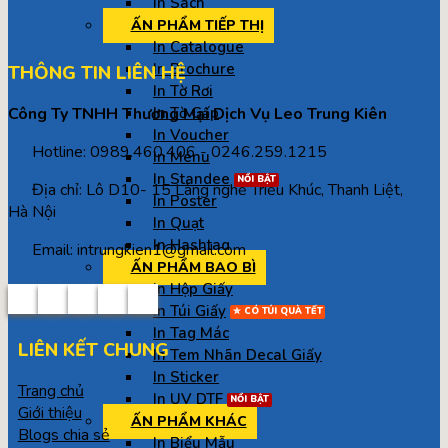
In Sách
ẤN PHẨM TIẾP THỊ
In Catalogue
In Brochure
THÔNG TIN LIÊN HỆ
In Tờ Rơi
Công Ty TNHH Thương Mại Dịch Vụ Leo Trung Kiên
In Tờ Gấp
In Voucher
Hotline: 0989.460.406 - 0246.259.1215
In Menu
In Standee
Địa chỉ: Lô D10- 15 Làng nghề Triều Khúc, Thanh Liệt,
In Poster
Hà Nội
In Quạt
In Hashtag
Email: intrungkien1@gmail.com
ẤN PHẨM BAO BÌ
In Hộp Giấy
In Túi Giấy
In Tag Mác
LIÊN KẾT CHUNG
In Tem Nhãn Decal Giấy
In Sticker
Trang chủ
In UV DTF
Giới thiệu
ẤN PHẨM KHÁC
Blogs chia sẻ
In Biểu Mẫu