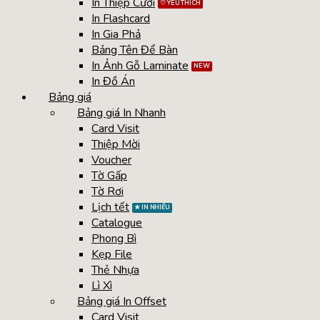
In Thiệp Cưới
In Flashcard
In Gia Phả
Bảng Tên Để Bàn
In Ảnh Gỗ Laminate
In Đồ Án
Bảng giá
Bảng giá In Nhanh
Card Visit
Thiệp Mời
Voucher
Tờ Gấp
Tờ Rơi
Lịch tết
Catalogue
Phong Bì
Kẹp File
Thẻ Nhựa
Lì Xì
Bảng giá In Offset
Card Visit