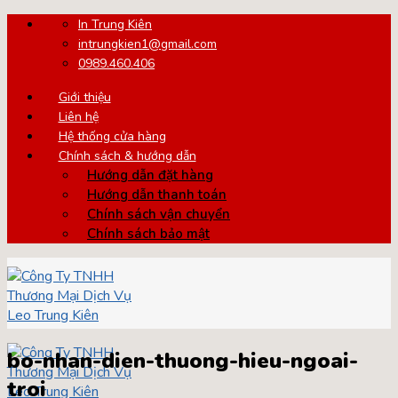
Skip
In Trung Kiên
to
intrungkien1@gmail.com
content
0989.460.406
Giới thiệu
Liên hệ
Hệ thống cửa hàng
Chính sách & hướng dẫn
Hướng dẫn đặt hàng
Hướng dẫn thanh toán
Chính sách vận chuyển
Chính sách bảo mật
bo-nhan-dien-thuong-hieu-ngoai-
troi