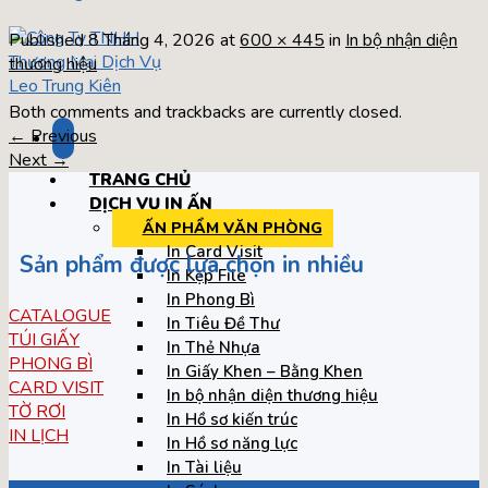
Published
8 Tháng 4, 2026
at
600 × 445
in
In bộ nhận diện
thương hiệu
Both comments and trackbacks are currently closed.
←
Previous
Next
→
TRANG CHỦ
DỊCH VỤ IN ẤN
ẤN PHẨM VĂN PHÒNG
In Card Visit
Sản phẩm được lựa chọn in nhiều
In Kẹp File
In Phong Bì
CATALOGUE
In Tiêu Đề Thư
TÚI GIẤY
In Thẻ Nhựa
PHONG BÌ
In Giấy Khen – Bằng Khen
CARD VISIT
In bộ nhận diện thương hiệu
TỜ RƠI
In Hồ sơ kiến trúc
IN LỊCH
In Hồ sơ năng lực
In Tài liệu