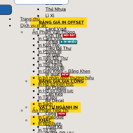
Kẹp File
Thẻ Nhựa
Lì Xì
Trang chủ
BẢNG GIÁ IN OFFSET
Dịch vụ in ấn
Card Visit
Ấn Phẩm Văn Phòng
Lịch Tết
In Card Visit
Tờ Rơi
In Kẹp File
Tiêu Đề Thư
In Phong Bì
Tờ Gấp
In Tiêu Đề Thư
Kẹp File
In Thẻ Nhựa
Phong Bì
In Giấy Khen – Bằng Khen
In quạt
In bộ nhận diện thương hiệu
BẢNG GIÁ GIA CÔNG
In Hồ sơ kiến trúc
Ép Plastic
In Hồ sơ năng lực
Cán Keo
In Tài liệu
Bế Decal
In Sách
VẬT TƯ NGÀNH IN
Ấn Phẩm Tiếp Thị
Còng
In Catalogue
KHÁC
In Brochure
Thiết Kế
In Tờ Rơi