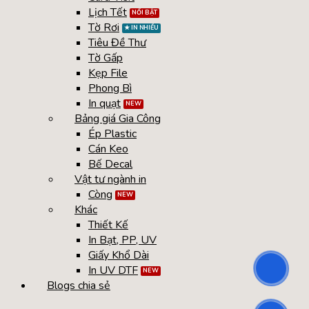
Lịch Tết
Tờ Rơi
Tiêu Đề Thư
Tờ Gấp
Kẹp File
Phong Bì
In quạt
Bảng giá Gia Công
Ép Plastic
Cán Keo
Bế Decal
Vật tư ngành in
Còng
Khác
Thiết Kế
In Bạt, PP, UV
Giấy Khổ Dài
In UV DTF
Blogs chia sẻ