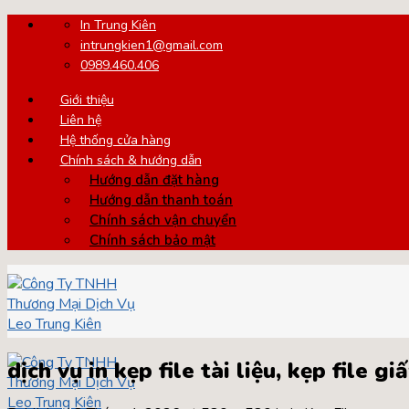
Skip
In Trung Kiên
to
intrungkien1@gmail.com
content
0989.460.406
Giới thiệu
Liên hệ
Hệ thống cửa hàng
Chính sách & hướng dẫn
Hướng dẫn đặt hàng
Hướng dẫn thanh toán
Chính sách vận chuyển
Chính sách bảo mật
dịch vụ in kẹp file tài liệu, kẹp file giấ