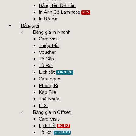
Bảng Tên Để Bàn
In Ảnh Gỗ Laminate
In Đồ Án
Bảng giá
Bảng giá In Nhanh
Card Visit
Thiệp Mời
Voucher
Tờ Gấp
Tờ Rơi
Lịch tết
Catalogue
Phong Bì
Kẹp File
Thẻ Nhựa
Lì Xì
Bảng giá In Offset
Card Visit
Lịch Tết
Tờ Rơi