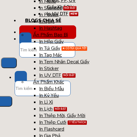
In Bạt, PP, UV
In Menu
Giấy Khổ Dài
In Standee
In UV DTF
In Poster
BLOGS CHIA SẺ
In Quạt
In Hashtag
TÚI / HỘP QUÀ TẾT
Ấn Phẩm Bao Bì
In Hộp Giấy
Tìm
In Túi Giấy
kiếm:
In Tag Mác
In Tem Nhãn Decal Giấy
In Sticker
In UV DTF
Ấn Phẩm Khác
Tìm
In Biểu Mẫu
kiếm:
In Kỷ Yếu
In Lì Xì
In Lịch
In Thiệp Mời, Giấy Mời
In Thiệp Cưới
In Flashcard
In Gia Phả