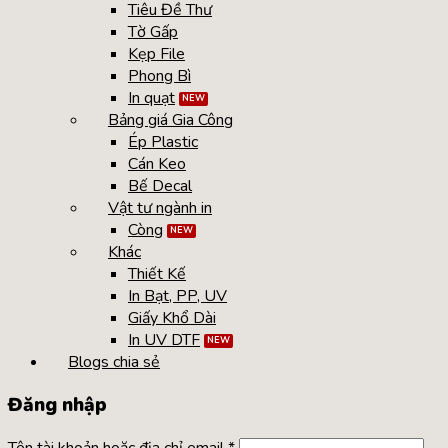
Tiêu Đề Thư
Tờ Gấp
Kẹp File
Phong Bì
In quạt
Bảng giá Gia Công
Ép Plastic
Cán Keo
Bế Decal
Vật tư ngành in
Còng
Khác
Thiết Kế
In Bạt, PP, UV
Giấy Khổ Dài
In UV DTF
Blogs chia sẻ
Đăng nhập
Tên tài khoản hoặc địa chỉ email
*