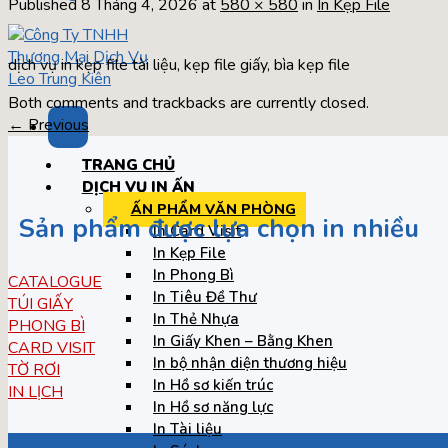
Published
8 Tháng 4, 2026
at
580 × 580
in
In Kẹp File
dịch vụ in kẹp file tài liệu, kẹp file giấy, bìa kẹp file
Both comments and trackbacks are currently closed.
←
Previous
TRANG CHỦ
DỊCH VỤ IN ẤN
ẤN PHẨM VĂN PHÒNG
Sản phẩm được lựa chọn in nhiều
In Card Visit
In Kẹp File
In Phong Bì
CATALOGUE
In Tiêu Đề Thư
TÚI GIẤY
In Thẻ Nhựa
PHONG BÌ
In Giấy Khen – Bằng Khen
CARD VISIT
In bộ nhận diện thương hiệu
TỜ RƠI
In Hồ sơ kiến trúc
IN LỊCH
In Hồ sơ năng lực
In Tài liệu