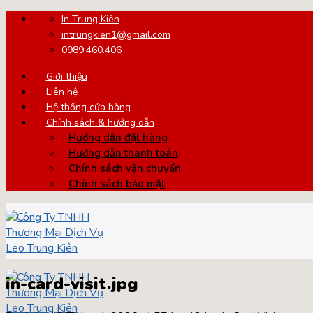
Skip
In Trung Kiên
to
intrungkien1@gmail.com
content
0989.460.406
Giới thiệu
Liên hệ
Hệ thống cửa hàng
Chính sách & hướng dẫn
Hướng dẫn đặt hàng
Hướng dẫn thanh toán
Chính sách vận chuyển
Chính sách bảo mật
in-card-visit.jpg