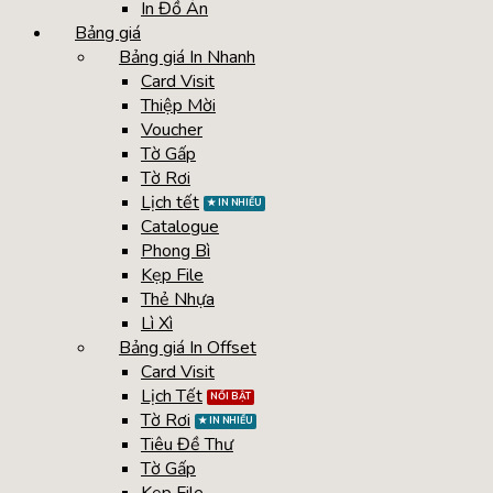
In Đồ Án
Bảng giá
Bảng giá In Nhanh
Card Visit
Thiệp Mời
Voucher
Tờ Gấp
Tờ Rơi
Lịch tết
Catalogue
Phong Bì
Kẹp File
Thẻ Nhựa
Lì Xì
Bảng giá In Offset
Card Visit
Lịch Tết
Tờ Rơi
Tiêu Đề Thư
Tờ Gấp