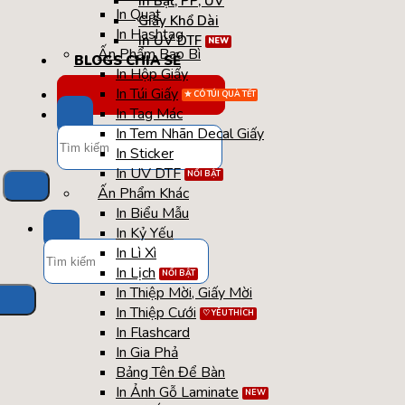
In Bạt, PP, UV
In Quạt
Giấy Khổ Dài
In Hashtag
In UV DTF
Ấn Phẩm Bao Bì
BLOGS CHIA SẺ
In Hộp Giấy
In Túi Giấy
TÚI / HỘP QUÀ TẾT
In Tag Mác
Tìm
In Tem Nhãn Decal Giấy
kiếm:
In Sticker
In UV DTF
Ấn Phẩm Khác
In Biểu Mẫu
In Kỷ Yếu
Tìm
In Lì Xì
kiếm:
In Lịch
In Thiệp Mời, Giấy Mời
In Thiệp Cưới
In Flashcard
In Gia Phả
Bảng Tên Để Bàn
In Ảnh Gỗ Laminate