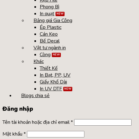
Kẹp File
Phong Bì
In quạt
Bảng giá Gia Công
Ép Plastic
Cán Keo
Bế Decal
Vật tư ngành in
Còng
Khác
Thiết Kế
In Bạt, PP, UV
Giấy Khổ Dài
In UV DTF
Blogs chia sẻ
Đăng nhập
Tên tài khoản hoặc địa chỉ email
*
Mật khẩu
*