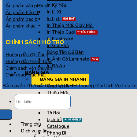
In Kỷ Yếu
Ấn phẩm văn phòng
In Lì Xì
Ấn phẩm tiếp thị
In Lịch
Ấn phẩm bao bì
In Thiệp Mời, Giấy Mời
Ấn phẩm khác
In Thiệp Cưới
In Flashcard
CHÍNH SÁCH HỖ TRỢ
In Gia Phả
Bảng Tên Để Bàn
Hướng dẫn đặt hàng
In Ảnh Gỗ Laminate
Hướng dẫn thanh toán
In Đồ Án
Chính sách vận chuyển
BẢNG GIÁ
Chính sách bảo mật
BẢNG GIÁ IN NHANH
Bản quyền 2026 © Công Ty TNHH Thương Mại Dịch Vụ Leo Trun
Card Visit
Thiệp Mời
Tìm
Voucher
kiếm:
Tờ Gấp
Tờ Rơi
Lịch tết
Trang chủ
Catalogue
Dịch vụ in ấn
Phong Bì